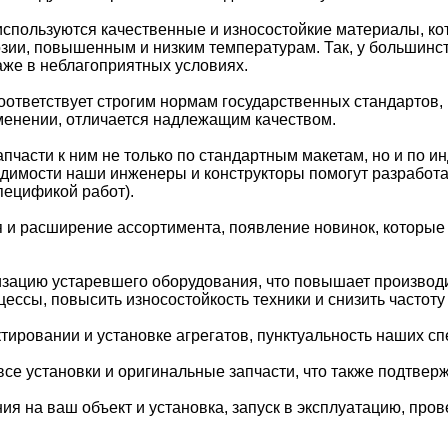
пользуются качественные и износостойкие материалы, ко
 повышенным и низким температурам. Так, у большинства
е в неблагоприятных условиях.
тветствует строгим нормам государственных стандартов,
нении, отличается надлежащим качеством.
части к ним не только по стандартным макетам, но и по и
ости наши инженеры и конструкторы помогут разработать
цификой работ).
 расширение ассортимента, появление новинок, которые
ацию устаревшего оборудования, что повышает производит
ы, повысить износостойкость техники и снизить частоту 
ровании и установке агрегатов, пунктуальность наших сп
е установки и оригинальные запчасти, что также подтвержд
 на ваш объект и установка, запуск в эксплуатацию, пров