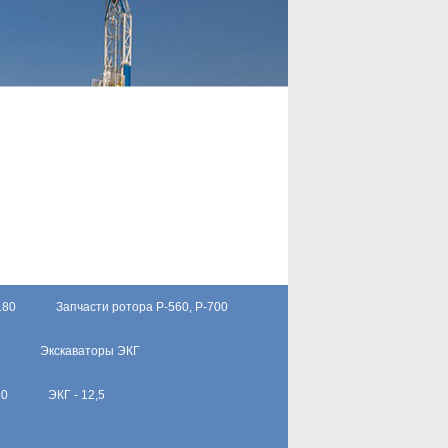
180
Запчасти ротора Р-560, Р-700
Экскаваторы ЭКГ
10
ЭКГ - 12,5