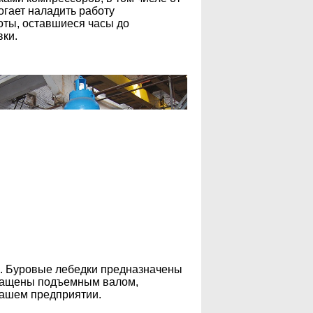
гает наладить работу
оты, оставшиеся часы до
вки.
в. Буровые лебедки предназначены
оснащены подъемным валом,
нашем предприятии.