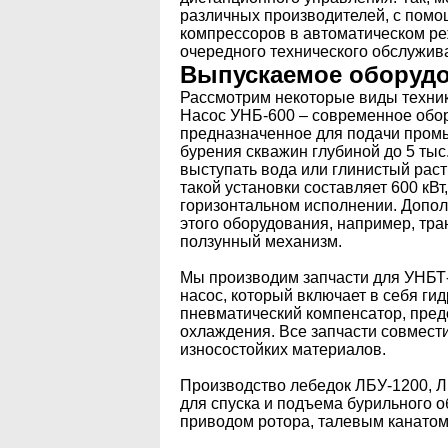
различных производителей, с помо
компрессоров в автоматическом ре
очередного технического обслужив
Выпускаемое оборуд
Рассмотрим некоторые виды техник
Насос УНБ-600 – современное обо
предназначенное для подачи промы
бурения скважин глубиной до 5 тыс
выступать вода или глинистый рас
такой установки составляет 600 кВт
горизонтальном исполнении. Допол
этого оборудования, например, тр
ползунный механизм.
Мы производим запчасти для УНБТ-
насос, который включает в себя ги
пневматический компенсатор, пре
охлаждения. Все запчасти совмести
износостойких материалов.
Производство лебедок ЛБУ-1200, Л
для спуска и подъема бурильного 
приводом ротора, талевым канатом