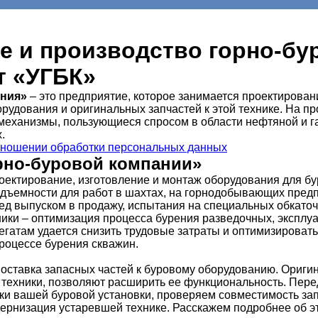
е и производство горно-бу
т «УГБК»
ания»
– это предприятие, которое занимается проектирован
орудования и оригинальных запчастей к этой технике. На п
механизмы, пользующиеся спросом в области нефтяной и г
.
тношении обработки персональных данных
орно-буровой компании»
оектирование, изготовление и монтаж оборудования для б
одъемности для работ в шахтах, на горнодобывающих пред
ед выпуском в продажу, испытания на специальных обкаточ
ики – оптимизация процесса бурения разведочных, эксплу
егатам удается снизить трудовые затраты и оптимизироват
роцессе бурения скважин.
 поставка запасных частей к буровому оборудованию. Ориг
техники, позволяют расширить ее функциональность. Перед
ки вашей буровой установки, проверяем совместимость зап
дернизация устаревшей технике. Расскажем подробнее об э