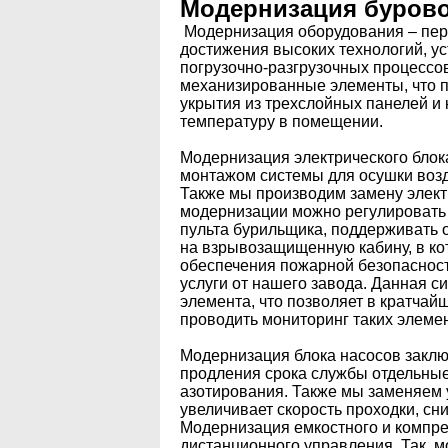
Модернизация бурово
Модернизация оборудования – перс
достижения высоких технологий, ус
погрузочно-разгрузочных процессо
механизированные элементы, что п
укрытия из трехслойных панелей и
температуру в помещении.
Модернизация электрического бло
монтажом системы для осушки возду
Также мы производим замену элект
модернизации можно регулировать 
пульта бурильщика, поддерживать 
на взрывозащищенную кабину, в ко
обеспечения пожарной безопасност
услуги от нашего завода. Данная с
элемента, что позволяет в кратчай
проводить мониторинг таких элемен
Модернизация блока насосов заклю
продления срока службы отдельные
азотирования. Также мы заменяем 
увеличивает скорость проходки, сн
Модернизация емкостного и компре
дистанционного управления. Так, 