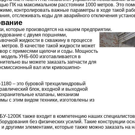
щью ПК на максимальном расстоянии 1000 метров. Это помо
жиме, контролировать важные параметры в ходе такой раб
ания, отслеживать коды для аварийного отключения устано
ование
и, которые производятся на нашем предприятии.
рудование с двумя поршнями,
вочной жидкости в скважину в процессе
. метров. В качестве такой жидкости может
твор с примесями щелочи и соды. Мощность
, модель УНБ-600 изготавливается в
нительно вы можете заказать запчасти для
ансмиссионный вал или кривошипно-
1180 – это буровой трехцилиндровый
дравлический блок, входной и выходной
дохранительные клапаны, механизм
мы с этим видом техники, изготовлены из
БУ-1200К также входит в компетенцию наших специалисто
оборудования без физических усилий. Такие конструкции 
 и другими элементами, которые также можно заказать на 