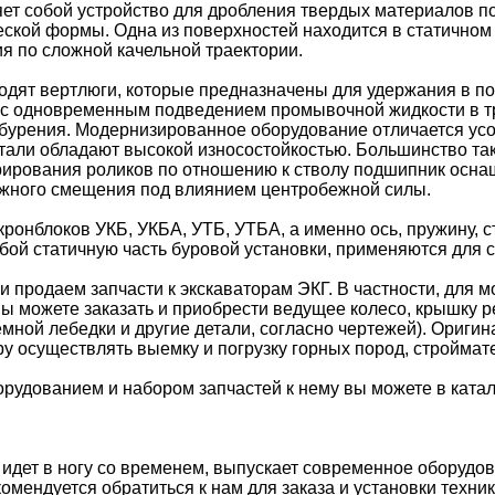
ет собой устройство для дробления твердых материалов п
ской формы. Одна из поверхностей находится в статичном
 по сложной качельной траектории.
одят вертлюги, которые предназначены для удержания в 
 с одновременным подведением промывочной жидкости в т
 бурения. Модернизированное оборудование отличается у
детали обладают высокой износостойкостью. Большинство т
рирования роликов по отношению к стволу подшипник осна
ожного смещения под влиянием центробежной силы.
кронблоков УКБ, УКБА, УТБ, УТБА, а именно ось, пружину, с
обой статичную часть буровой установки, применяются для
 продаем запчасти к экскаваторам ЭКГ. В частности, для м
Вы можете заказать и приобрести ведущее колесо, крышку р
мной лебедки и другие детали, согласно чертежей). Ориги
у осуществлять выемку и погрузку горных пород, строймат
рудованием и набором запчастей к нему вы можете в катал
 идет в ногу со временем, выпускает современное оборудо
мендуется обратиться к нам для заказа и установки техник