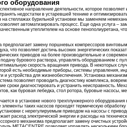
го оборудования
пективное направление деятельности, которое позволяет и
транять недостатки в устаревшей технике и оптимизировать
в на стеллажах бурильной установки мы заменяем немехан
озволяет автоматизировать процесс. Еще одна услуга – за
 качественным утеплителем на основе пенополиуретана, чт
ка предполагает замену поршневых компрессоров винтовы
ха, что позволяет достичь высоких энергетических показа
рических приводов на более производительные и совреме
подачу бурового раствора, управлять оборудованием с пул
оптимальную скорость вращения привода. В некоторых случ
торой есть необходимые приборы, системы управления, ин
и и устройства для жизнеобеспечения. Установка механизм
истема позволяет проводить диагностику комплекса, вовремя
шие сроки диагностировать и устранить неисправность. Ме
тов, как буровая лебедка, стол ротора, буровые насосы, 
чается в установке нового трехплунжерного оборудования 
 элементы таких насосов проходят термическую обработку
установки с нерегулируемым приводом на насосы с приводо
ижает расход электрической энергии и расходы на техничес
ссорного механизма предполагает замену очистных устройс
модуль METACENTRE позволяет управлять несколькими блок