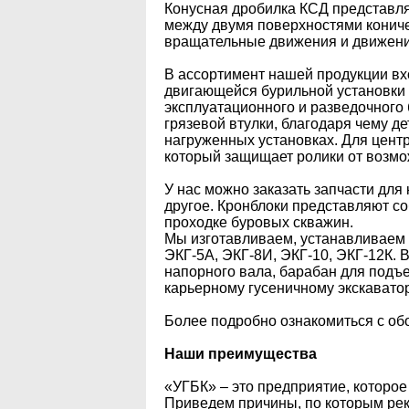
Конусная дробилка КСД представля
между двумя поверхностями кониче
вращательные движения и движения
В ассортимент нашей продукции вх
двигающейся бурильной установки
эксплуатационного и разведочного
грязевой втулки, благодаря чему 
нагруженных установках. Для цент
который защищает ролики от возм
У нас можно заказать запчасти для 
другое. Кронблоки представляют с
проходке буровых скважин.
Мы изготавливаем, устанавливаем и
ЭКГ-5А, ЭКГ-8И, ЭКГ-10, ЭКГ-12К. 
напорного вала, барабан для подъе
карьерному гусеничному экскаватор
Более подробно ознакомиться с обо
Наши преимущества
«УГБК» – это предприятие, которое
Приведем причины, по которым реко