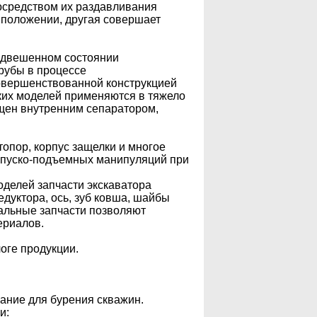
осредством их раздавливания
 положении, другая совершает
подвешенном состоянии
рубы в процессе
совершенствованной конструкцией
аких моделей применяются в тяжело
щен внутренним сепаратором,
топор, корпус защелки и многое
 спуско-подъемных манипуляций при
оделей запчасти экскаватора
едуктора, ось, зуб ковша, шайбы
нальные запчасти позволяют
ериалов.
оге продукции.
вание для бурения скважин.
и: