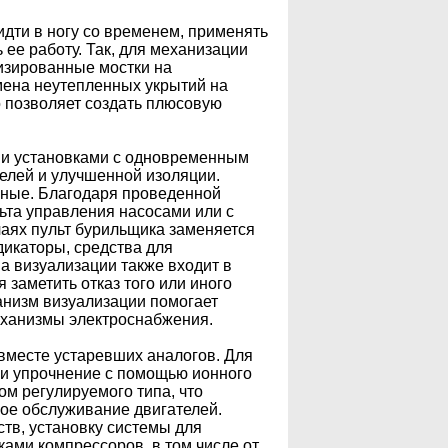
дти в ногу со временем, применять
 ее работу. Так, для механизации
изированные мостки на
мена неутепленных укрытий на
о позволяет создать плюсовую
ми установками с одновременным
телей и улучшенной изоляции.
нные. Благодаря проведенной
ьта управления насосами или с
аях пульт бурильщика заменяется
дикаторы, средства для
а визуализации также входит в
 заметить отказ того или иного
ханизм визуализации помогает
механизмы электроснабжения.
вместе устаревших аналогов. Для
 и упрочнение с помощью ионного
м регулируемого типа, что
кое обслуживание двигателей.
тв, установку системы для
ами компрессоров, в том числе от