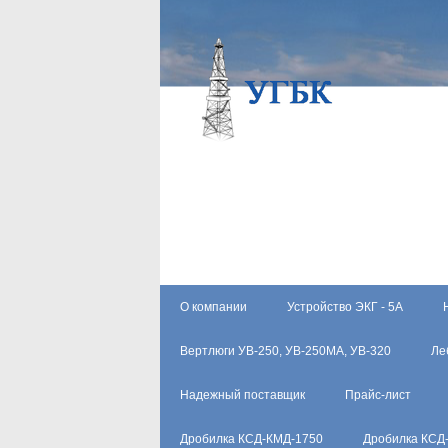
О компании
Устройство ЭКГ - 5А
Вертлюги УВ-250, УВ-250МА, УВ-320
Ле
Надежный поставщик
Прайс-лист
Дробилка КСД-КМД-1750
Дробилка КСД