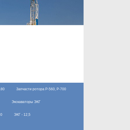
180
Запчасти ротора Р-560, Р-700
Экскаваторы ЭКГ
10
ЭКГ - 12,5