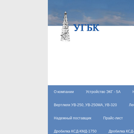
О компании
Устройство ЭКГ - 5А
Вертлюги УВ-250, УВ-250МА, УВ-320
Ле
Надежный поставщик
Прайс-лист
Дробилка КСД-КМД-1750
Дробилка КСД